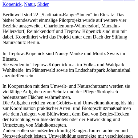
Köpenick
,
Natur
,
Slider
Berlinweit sind 22 „Stadtnatur-Ranger*innen“ im Einsatz. Das
bisher bundesweit einmalige Pilotprojekt wurde auf weitere vier
Bezirke ausgeweitet. Charlottenburg-Wilmersdorf, Marzahn-
Hellersdorf, Reinickendorf und Treptow-Köpenick sind nun mit
dabei. Koordiniert wird das Projekt unter dem Dach der Stiftung
Naturschutz Berlin.
In Treptow-Köpenick sind Nancy Manke und Moritz Swars im
Einsatz.
Sie werden in Treptow-Köpenick u.a. im Volks- und Waldpark
Wuhlheide, im Plänterwald sowie im Lndschaftspark Johannisthal
anzutreffen sein.
In Kooperation mit dem Umwelt- und Naturschutzamt werden sie
vielfältige Aufgaben zum Schutz und der Pflege ökologisch
bedeutsamer Flächen wahrnehmen.
Die Aufgaben reichen vom Gebiets- und Umweltmonitoring bis hin
zur Koordination praktischer Arten- und Biotopschutzmaßnahmen
wie dem Anlegen von Blühwiesen, dem Bau von Benjes-Hecken,
der Errichtung von Insektenhotels oder der Entwicklung und
Umsetzung von Mahdkonzepten.
Zudem sollen sie außerdem künftig Ranger-Touren anbieten und
Netzwerkarbeit leisten, Umweltbildungsprojekte mit verschiedenen