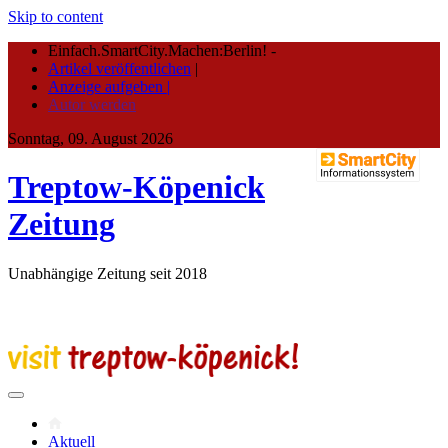
Skip to content
Einfach.SmartCity.Machen:Berlin!
-
Artikel veröffentlichen
|
Anzeige aufgeben |
Autor werden
Sonntag, 09. August 2026
Treptow-Köpenick
Zeitung
Unabhängige Zeitung seit 2018
Aktuell