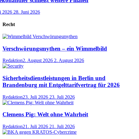
händler schließt weitere Filialen
i 2026
28. Juni 2026
Recht
Verschwörungsmythen – ein Wimmelbild
Redaktion
2. August 2026
2. August 2026
Sicherheitsdienstleistungen in Berlin und
Brandenburg mit Entgelttarifvertrag für 2026
Redaktion
23. Juli 2026
23. Juli 2026
Clemens Pig: Welt ohne Wahrheit
Redaktion
21. Juli 2026
21. Juli 2026