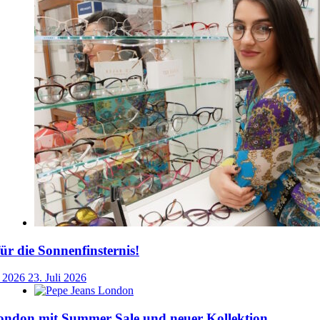
für die Sonnenfinsternis!
i 2026
23. Juli 2026
ondon mit Summer Sale und neuer Kollektion