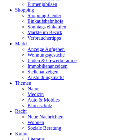
Firmenjubiläen
Shopping
Shopping-Center
Einkaufsbahnhöfe
Sonntags einkaufen
Märkte im Bezirk
Verbrauchertipps
Markt
Anzeige Aufgeben
Wohnungsgesuche
Läden & Gewerberäume
Immobilienanzeigen
Stellenanzeigen
Ausbildungsmarkt
Themen
Natur
Medizin
Auto & Mobiles
Klimaschutz
Recht
Neue Nachrichten
Wohnen
Soziale Beratung
Kultur
Literatur