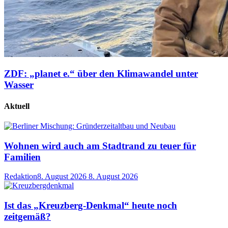
ZDF: „planet e.“ über den Klimawandel unter
Wasser
Aktuell
Wohnen wird auch am Stadtrand zu teuer für
Familien
Redaktion
8. August 2026
8. August 2026
Ist das „Kreuzberg-Denkmal“ heute noch
zeitgemäß?