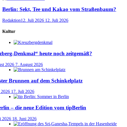
Berlin: Sekt, Tee und Kakao vom Straßenbaum?
Redaktion
12. Juli 2026
12. Juli 2026
Kultur
uzberg-Denkmal“ heute noch zeitgemäß?
ust 2026
7. August 2026
ster Brunnen auf dem Schinkelplatz
i 2026
17. Juli 2026
lin – die neue Edition vom tipBerlin
i 2026
18. Juni 2026