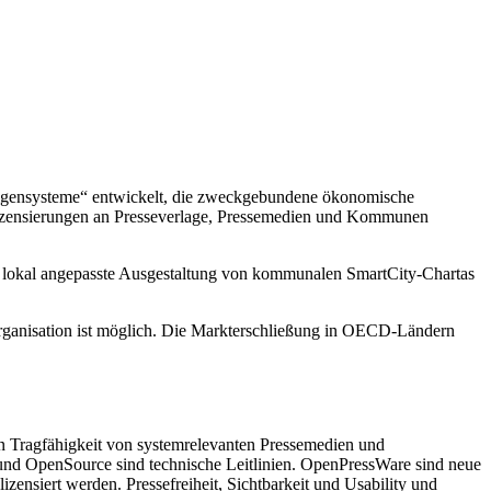
zeigensysteme“ entwickelt, die zweckgebundene ökonomische
izensierungen an Presseverlage, Pressemedien und Kommunen
e, lokal angepasste Ausgestaltung von kommunalen SmartCity-Chartas
gsorganisation ist möglich. Die Markterschließung in OECD-Ländern
hen Tragfähigkeit von systemrelevanten Pressemedien und
und OpenSource sind technische Leitlinien. OpenPressWare sind neue
ensiert werden. Pressefreiheit, Sichtbarkeit und Usability und