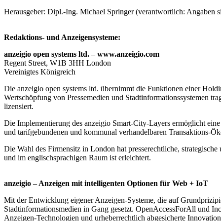
Herausgeber: Dipl.-Ing. Michael Springer (verantwortlich: Angaben 
Redaktions- und Anzeigensysteme:
anzeigio open systems ltd. – www.anzeigio.com
Regent Street, W1B 3HH London
Vereinigtes Königreich
Die anzeigio open systems ltd. übernimmt die Funktionen einer Hold
Wertschöpfung von Pressemedien und Stadtinformationssystemen tr
lizensiert.
Die Implementierung des anzeigio Smart-City-Layers ermöglicht eine
und tarifgebundenen und kommunal verhandelbaren Transaktions-Ö
Die Wahl des Firmensitz in London hat presserechtliche, strategisch
und im englischsprachigen Raum ist erleichtert.
anzeigio – Anzeigen mit intelligenten Optionen für Web + IoT
Mit der Entwicklung eigener Anzeigen-Systeme, die auf Grundprizipien
Stadtinformationsmedien in Gang gesetzt. OpenAccessForAll und Inc
Anzeigen-Technologien und urheberrechtlich abgesicherte Innovationen