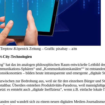
r Treptow-Köpenick Zeitung – Grafik: pixabay – a/m
t-City-Technologien
ng“ hat das im analogen philosophischen Raum entwickelte Leitbild der
Kommunikations-Sphären“ und „Kommunikationskanälen““ ist entstan
ökonomien – bilden heute intransparente und emergente „digitale Str
nzwischen zur Bedrohung aus, weil sie für den einzelnen Bürger und St
altbar. Überdies entstehen Produktivitäts-Paradoxa, weil mannigfaltig
etzt: es entsteht auch „digitale Ineffizienz“, wenn z.B. einfache loka
anden und wandelt sich zu einem neuen digitalen Medien-Journalismus. 