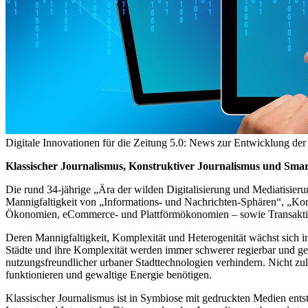
Digitale Innovationen für die Zeitung 5.0: News zur Entwicklung de
Klassischer Journalismus, Konstruktiver Journalismus und Smar
Die rund 34-jährige „Ära der wilden Digitalisierung und Mediatisieru
Mannigfaltigkeit von „Informations- und Nachrichten-Sphären“, „
Ökonomien, eCommerce- und Plattförmökonomien – sowie Transaktions
Deren Mannigfaltigkeit, Komplexität und Heterogenität wächst sich i
Städte und ihre Komplexität werden immer schwerer regierbar und gest
nutzungsfreundlicher urbaner Stadttechnologien verhindern. Nicht zul
funktionieren und gewaltige Energie benötigen.
Klassischer Journalismus ist in Symbiose mit gedruckten Medien entst