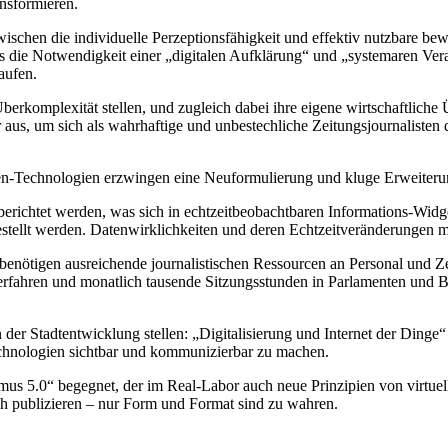
ansformieren.
ischen die individuelle Perzeptionsfähigkeit und effektiv nutzbare be
ass die Notwendigkeit einer „digitalen Aufklärung“ und „systemaren Ver
aufen.
erkomplexität stellen, und zugleich dabei ihre eigene wirtschaftliche 
aus, um sich als wahrhaftige und unbestechliche Zeitungsjournalisten 
en-Technologien erzwingen eine Neuformulierung und kluge Erweiterun
berichtet werden, was sich in echtzeitbeobachtbaren Informations-Widg
stellt werden. Datenwirklichkeiten und deren Echtzeitveränderungen 
 benötigen ausreichende journalistischen Ressourcen an Personal und
rfahren und monatlich tausende Sitzungsstunden in Parlamenten und B
er Stadtentwicklung stellen: „Digitalisierung und Internet der Dinge“
chnologien sichtbar und kommunizierbar zu machen.
 5.0“ begegnet, der im Real-Labor auch neue Prinzipien von virtueller
lich publizieren – nur Form und Format sind zu wahren.