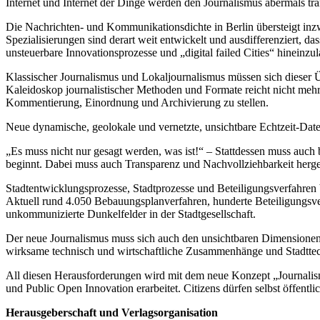
Internet und Internet der Dinge werden den Journalismus abermals tr
Die Nachrichten- und Kommunikationsdichte in Berlin übersteigt inzw
Spezialisierungen sind derart weit entwickelt und ausdifferenziert, d
unsteuerbare Innovationsprozesse und „digital failed Cities“ hineinzul
Klassischer Journalismus und Lokaljournalismus müssen sich dieser Üb
Kaleidoskop journalistischer Methoden und Formate reicht nicht mehr 
Kommentierung, Einordnung und Archivierung zu stellen.
Neue dynamische, geolokale und vernetzte, unsichtbare Echtzeit-Dat
„Es muss nicht nur gesagt werden, was ist!“ – Stattdessen muss auch 
beginnt. Dabei muss auch Transparenz und Nachvollziehbarkeit herge
Stadtentwicklungsprozesse, Stadtprozesse und Beteiligungsverfahren
Aktuell rund 4.050 Bebauungsplanverfahren, hunderte Beteiligungsve
unkommunizierte Dunkelfelder in der Stadtgesellschaft.
Der neue Journalismus muss sich auch den unsichtbaren Dimensionen d
wirksame technisch und wirtschaftliche Zusammenhänge und Stadtte
All diesen Herausforderungen wird mit dem neue Konzept „Journalismus
und Public Open Innovation erarbeitet. Citizens dürfen selbst öffent
Herausgeberschaft und Verlagsorganisation