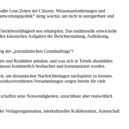
wußte Lese-Zeiten der Citizens. Wissensanforderungen und
antwortungspolitik“ stetig wächst, um nicht in unregierbare und
Überlebensfähigkeit neu erkämpfen. Das traditionelle entwickelte
den klassischen Aufgaben der Berichterstattung, Aufklärung,
g des „journalistischen Grundauftrags“!
ets und Realitäten anbahnt, und was sich in Trends abzubilden
müssen kontinierlich beobachtet und kommuniziert werden.
 Zeit, um dynamischen Nachrichtenlagen nachspüren zu können.
ezirksverordneten-Versammlungen sorgen bereits für viele
 schaffen neue Notwendigkeiten, unsichtbare aber realweltlich
 Verlagsorganisation, interkultureller Kollaboration, Autorschaft