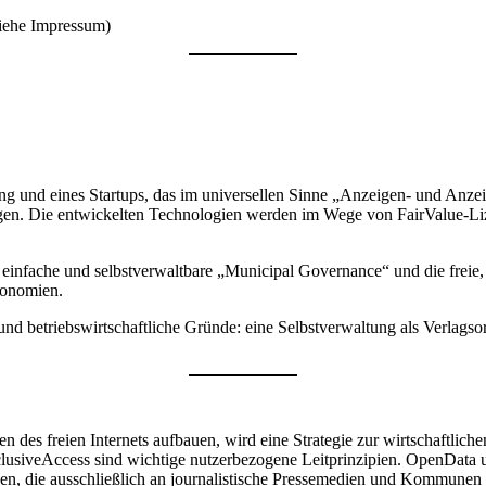
siehe Impressum)
ing und eines Startups, das im universellen Sinne „Anzeigen- und An
agen. Die entwickelten Technologien werden im Wege von FairValue-L
 einfache und selbstverwaltbare „Municipal Governance“ und die frei
konomien.
e und betriebswirtschaftliche Gründe: eine Selbstverwaltung als Verla
 des freien Internets aufbauen, wird eine Strategie zur wirtschaftlic
lusiveAccess sind wichtige nutzerbezogene Leitprinzipien. OpenData 
, die ausschließlich an journalistische Pressemedien und Kommunen liz