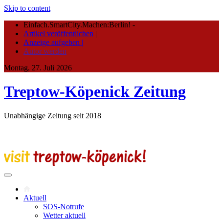
Skip to content
Einfach.SmartCity.Machen:Berlin!
-
Artikel veröffentlichen
|
Anzeige aufgeben |
Autor werden
Montag, 27. Juli 2026
Treptow-Köpenick Zeitung
Unabhängige Zeitung seit 2018
Aktuell
SOS-Notrufe
Wetter aktuell