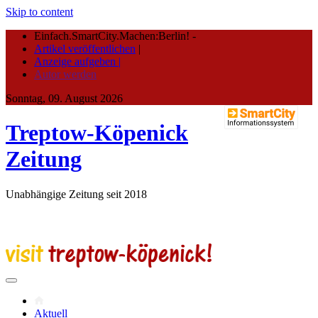
Skip to content
Einfach.SmartCity.Machen:Berlin!
-
Artikel veröffentlichen
|
Anzeige aufgeben |
Autor werden
Sonntag, 09. August 2026
Treptow-Köpenick
Zeitung
Unabhängige Zeitung seit 2018
Aktuell