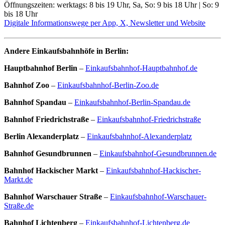
Öffnungszeiten: werktags: 8 bis 19 Uhr, Sa, So: 9 bis 18 Uhr | So: 9
bis 18 Uhr
Digitale Informationswege per App, X, Newsletter und Website
Andere Einkaufsbahnhöfe in Berlin:
Hauptbahnhof Berlin
–
Einkaufsbahnhof-Hauptbahnhof.de
Bahnhof Zoo
–
Einkaufsbahnhof-Berlin-Zoo.de
Bahnhof Spandau
–
Einkaufsbahnhof-Berlin-Spandau.de
Bahnhof Friedrichstraße
–
Einkaufsbahnhof-Friedrichstraße
Berlin Alexanderplatz
–
Einkaufsbahnhof-Alexanderplatz
Bahnhof Gesundbrunnen
–
Einkaufsbahnhof-Gesundbrunnen.de
Bahnhof Hackischer Markt
–
Einkaufsbahnhof-Hackischer-
Markt.de
Bahnhof Warschauer Straße
–
Einkaufsbahnhof-Warschauer-
Straße.de
Bahnhof Lichtenberg
–
Einkaufsbahnhof-Lichtenberg.de