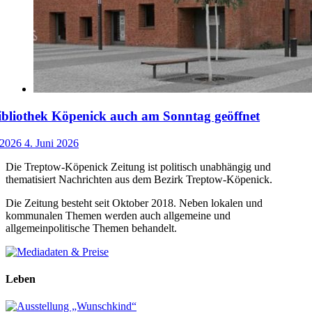
ibliothek Köpenick auch am Sonntag geöffnet
 2026
4. Juni 2026
Die Treptow-Köpenick Zeitung ist politisch unabhängig und
thematisiert Nachrichten aus dem Bezirk Treptow-Köpenick.
Die Zeitung besteht seit Oktober 2018. Neben lokalen und
kommunalen Themen werden auch allgemeine und
allgemeinpolitische Themen behandelt.
Leben