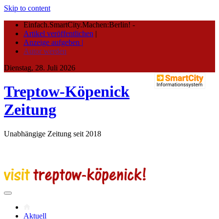
Skip to content
Einfach.SmartCity.Machen:Berlin!
-
Artikel veröffentlichen
|
Anzeige aufgeben |
Autor werden
Dienstag, 28. Juli 2026
Treptow-Köpenick
Zeitung
Unabhängige Zeitung seit 2018
Aktuell