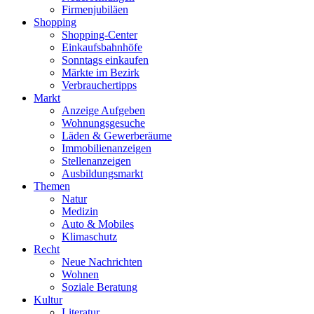
Firmenjubiläen
Shopping
Shopping-Center
Einkaufsbahnhöfe
Sonntags einkaufen
Märkte im Bezirk
Verbrauchertipps
Markt
Anzeige Aufgeben
Wohnungsgesuche
Läden & Gewerberäume
Immobilienanzeigen
Stellenanzeigen
Ausbildungsmarkt
Themen
Natur
Medizin
Auto & Mobiles
Klimaschutz
Recht
Neue Nachrichten
Wohnen
Soziale Beratung
Kultur
Literatur