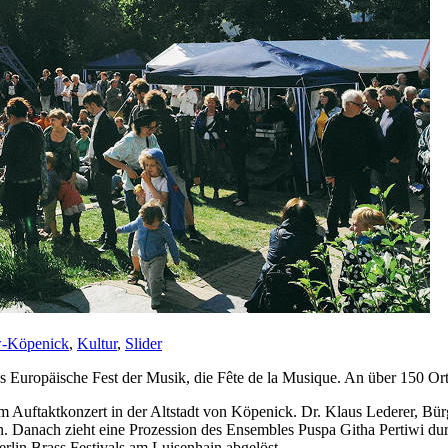
w-Köpenick
,
Kultur
,
Slider
Europäische Fest der Musik, die Fête de la Musique. An über 150 Orten
m Auftaktkonzert in der Altstadt von Köpenick. Dr. Klaus Lederer, Bü
en. Danach zieht eine Prozession des Ensembles Puspa Githa Pertiwi du
in Brass Festivals am Luisenhain abgelöst.