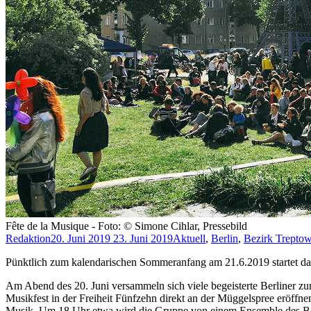
Fête de la Musique - Foto: © Simone Cihlar, Pressebild
Redaktion
20. Juni 2019
23. Juni 2019
Aktuell
,
Berlin
,
Bezirk Trepto
Pünktlich zum kalendarischen Sommeranfang am 21.6.2019 startet das 
Am Abend des 20. Juni versammeln sich viele begeisterte Berliner zu
Musikfest in der Freiheit Fünfzehn direkt an der Müggelspree eröffn
Musik. Um 18 Uhr etwa wird die Gruppe von einem Ensemble des Berl