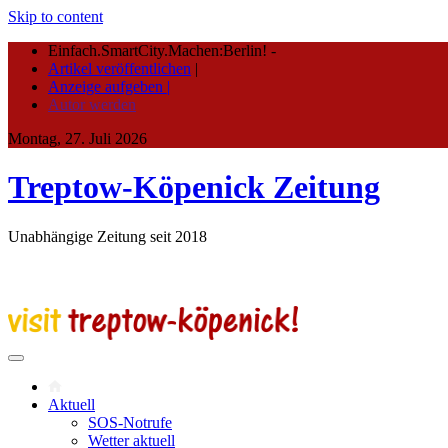
Skip to content
Einfach.SmartCity.Machen:Berlin!
-
Artikel veröffentlichen
|
Anzeige aufgeben |
Autor werden
Montag, 27. Juli 2026
Treptow-Köpenick Zeitung
Unabhängige Zeitung seit 2018
Aktuell
SOS-Notrufe
Wetter aktuell