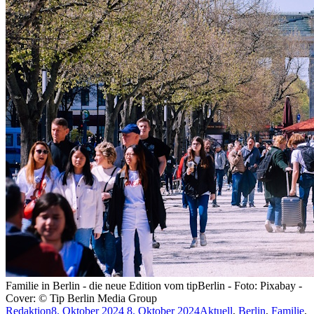
Familie in Berlin - die neue Edition vom tipBerlin - Foto: Pixabay -
Cover: © Tip Berlin Media Group
Redaktion
8. Oktober 2024
8. Oktober 2024
Aktuell
,
Berlin
,
Familie
,