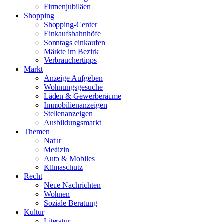
Firmenjubiläen
Shopping
Shopping-Center
Einkaufsbahnhöfe
Sonntags einkaufen
Märkte im Bezirk
Verbrauchertipps
Markt
Anzeige Aufgeben
Wohnungsgesuche
Läden & Gewerberäume
Immobilienanzeigen
Stellenanzeigen
Ausbildungsmarkt
Themen
Natur
Medizin
Auto & Mobiles
Klimaschutz
Recht
Neue Nachrichten
Wohnen
Soziale Beratung
Kultur
Literatur