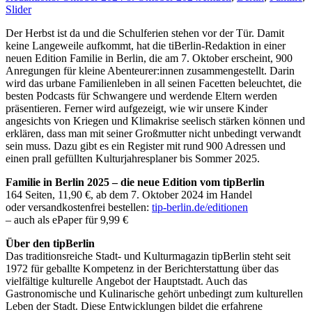
Slider
Der Herbst ist da und die Schulferien stehen vor der Tür. Damit
keine Langeweile aufkommt, hat die tiBerlin-Redaktion in einer
neuen Edition Familie in Berlin, die am 7. Oktober erscheint, 900
Anregungen für kleine Abenteurer:innen zusammengestellt. Darin
wird das urbane Familienleben in all seinen Facetten beleuchtet, die
besten Podcasts für Schwangere und werdende Eltern werden
präsentieren. Ferner wird aufgezeigt, wie wir unsere Kinder
angesichts von Kriegen und Klimakrise seelisch stärken können und
erklären, dass man mit seiner Großmutter nicht unbedingt verwandt
sein muss. Dazu gibt es ein Register mit rund 900 Adressen und
einen prall gefüllten Kulturjahresplaner bis Sommer 2025.
Familie in Berlin 2025 – die neue Edition vom tipBerlin
164 Seiten, 11,90 €, ab dem 7. Oktober 2024 im Handel
oder versandkostenfrei bestellen:
tip-berlin.de/editionen
– auch als ePaper für 9,99 €
Über den tipBerlin
Das traditionsreiche Stadt- und Kulturmagazin tipBerlin steht seit
1972 für geballte Kompetenz in der Berichterstattung über das
vielfältige kulturelle Angebot der Hauptstadt. Auch das
Gastronomische und Kulinarische gehört unbedingt zum kulturellen
Leben der Stadt. Diese Entwicklungen bildet die erfahrene