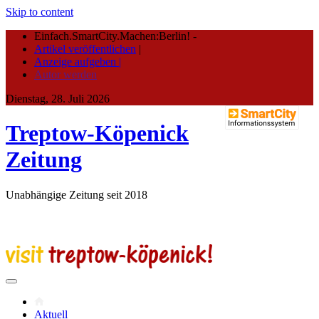
Skip to content
Einfach.SmartCity.Machen:Berlin!
-
Artikel veröffentlichen
|
Anzeige aufgeben |
Autor werden
Dienstag, 28. Juli 2026
Treptow-Köpenick
Zeitung
Unabhängige Zeitung seit 2018
Aktuell