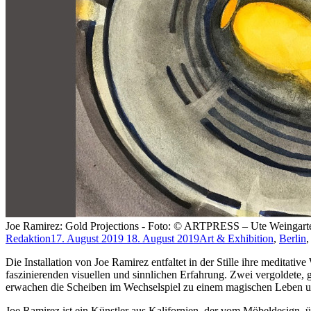
Joe Ramirez: Gold Projections - Foto: © ARTPRESS – Ute Weingarte
Redaktion
17. August 2019
18. August 2019
Art & Exhibition
,
Berlin
Die Installation von Joe Ramirez entfaltet in der Stille ihre medita
faszinierenden visuellen und sinnlichen Erfahrung. Zwei vergoldete, 
erwachen die Scheiben im Wechselspiel zu einem magischen Leben un
Joe Ramirez ist ein Künstler aus Kalifornien, der vom Möbeldesign, ü