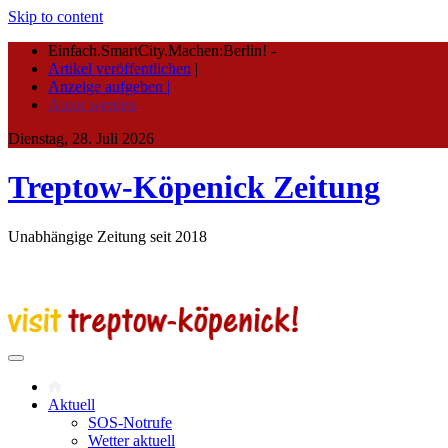
Skip to content
Einfach.SmartCity.Machen:Berlin!
-
Artikel veröffentlichen
|
Anzeige aufgeben |
Autor werden
Dienstag, 28. Juli 2026
Treptow-Köpenick Zeitung
Unabhängige Zeitung seit 2018
Aktuell
SOS-Notrufe
Wetter aktuell