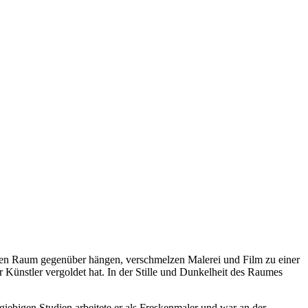
tischen Raum gegenüber hängen, verschmelzen Malerei und Film zu einer
r Künstler vergoldet hat. In der Stille und Dunkelheit des Raumes
giebigen Studien arbeitete er als Freskenmaler und war an der