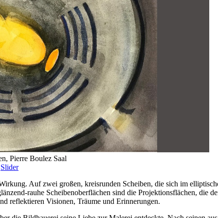
n, Pierre Boulez Saal
,
Slider
tive Wirkung. Auf zwei großen, kreisrunden Scheiben, die sich im ellip
glänzend-rauhe Scheibenoberflächen sind die Projektionsflächen, die de
d reflektieren Visionen, Träume und Erinnerungen.
ber die Bildhauerei seine Liebe zur Malerei entdeckte. Nach seinen aus