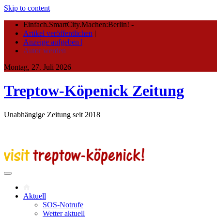
Skip to content
Einfach.SmartCity.Machen:Berlin!
-
Artikel veröffentlichen
|
Anzeige aufgeben |
Autor werden
Montag, 27. Juli 2026
Treptow-Köpenick Zeitung
Unabhängige Zeitung seit 2018
Aktuell
SOS-Notrufe
Wetter aktuell