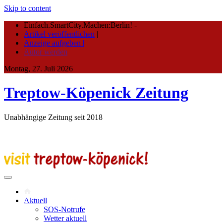
Skip to content
Einfach.SmartCity.Machen:Berlin!
-
Artikel veröffentlichen
|
Anzeige aufgeben |
Autor werden
Montag, 27. Juli 2026
Treptow-Köpenick Zeitung
Unabhängige Zeitung seit 2018
Aktuell
SOS-Notrufe
Wetter aktuell