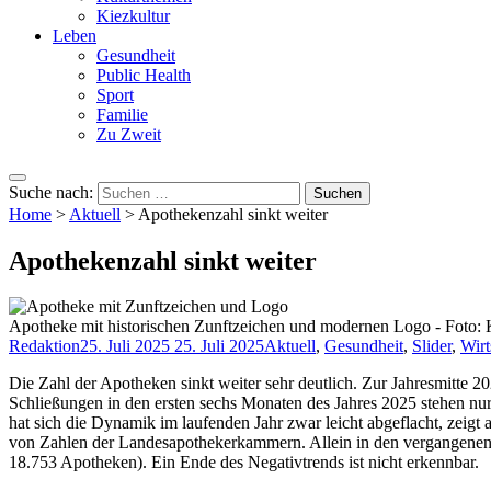
Kiezkultur
Leben
Gesundheit
Public Health
Sport
Familie
Zu Zweit
Suche nach:
Home
>
Aktuell
>
Apothekenzahl sinkt weiter
Apothekenzahl sinkt weiter
Apotheke mit historischen Zunftzeichen und modernen Logo - Foto: 
Redaktion
25. Juli 2025
25. Juli 2025
Aktuell
,
Gesundheit
,
Slider
,
Wirt
Die Zahl der Apotheken sinkt weiter sehr deutlich. Zur Jahresmitte
Schließungen in den ersten sechs Monaten des Jahres 2025 stehen nu
hat sich die Dynamik im laufenden Jahr zwar leicht abgeflacht, zeig
von Zahlen der Landesapothekerkammern. Allein in den vergangenen fü
18.753 Apotheken). Ein Ende des Negativtrends ist nicht erkennbar.