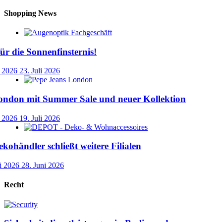
Shopping News
für die Sonnenfinsternis!
i 2026
23. Juli 2026
ondon mit Summer Sale und neuer Kollektion
i 2026
19. Juli 2026
händler schließt weitere Filialen
i 2026
28. Juni 2026
Recht