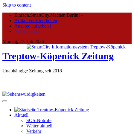
Skip to content
Einfach.SmartCity.Machen:Berlin!
-
Artikel veröffentlichen
|
Anzeige aufgeben |
Autor werden
Montag, 27. Juli 2026
Treptow-Köpenick Zeitung
Unabhängige Zeitung seit 2018
Aktuell
SOS-Notrufe
Wetter aktuell
Verkehr