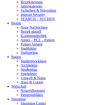
Bezirkstermine
Jahreskalender
Sicherheit & Prävention
Internet Security
SEARCH – SUCHEN
Bezirk
Neue Nachrichten
Bezirk aktuell
Kommunalpolitik
Ämter – PLZ – Parken
Polizei Aktuell
Stadtbilder
Sightseeing
Bauen
Stadtentwicklung
Architektur
Straßenbau
Spielplätze
Umwelt & Natur
Haus & Garten
Wirtschaft
Neueröffnungen
Firmenjubiläen
Shopping
Shopping-Center