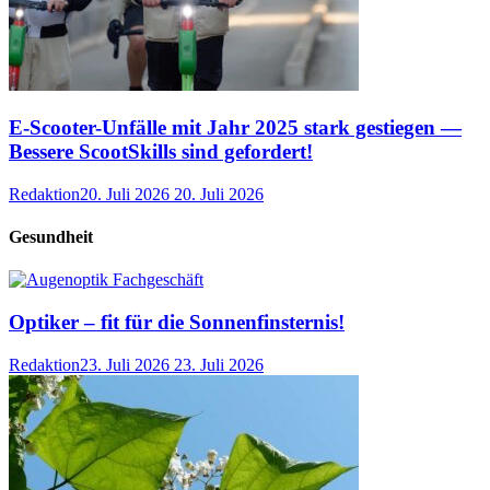
E-Scooter-Unfälle mit Jahr 2025 stark gestiegen —
Bessere ScootSkills sind gefordert!
Redaktion
20. Juli 2026
20. Juli 2026
Gesundheit
Optiker – fit für die Sonnenfinsternis!
Redaktion
23. Juli 2026
23. Juli 2026