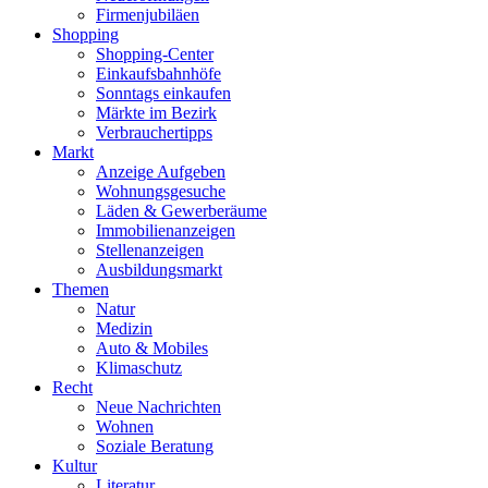
Firmenjubiläen
Shopping
Shopping-Center
Einkaufsbahnhöfe
Sonntags einkaufen
Märkte im Bezirk
Verbrauchertipps
Markt
Anzeige Aufgeben
Wohnungsgesuche
Läden & Gewerberäume
Immobilienanzeigen
Stellenanzeigen
Ausbildungsmarkt
Themen
Natur
Medizin
Auto & Mobiles
Klimaschutz
Recht
Neue Nachrichten
Wohnen
Soziale Beratung
Kultur
Literatur