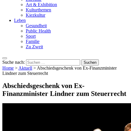
Art & Exhibition
Kulturthemen
Kiezkultur
Leben
Gesundheit
Public Health
Sport
Familie
Zu Zweit
Suche nach:
Home
>
Aktuell
>
Abschiedsgeschenk von Ex-Finanzminister
Lindner zum Steuerrecht
Abschiedsgeschenk von Ex-
Finanzminister Lindner zum Steuerrecht