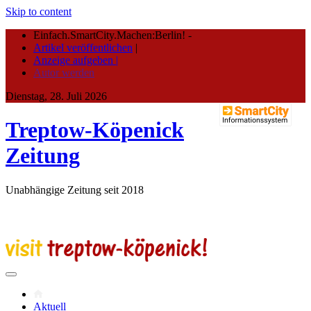
Skip to content
Einfach.SmartCity.Machen:Berlin!
-
Artikel veröffentlichen
|
Anzeige aufgeben |
Autor werden
Dienstag, 28. Juli 2026
Treptow-Köpenick
Zeitung
Unabhängige Zeitung seit 2018
Aktuell