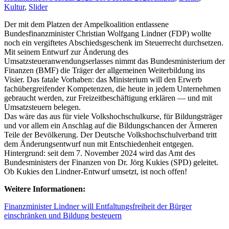
Kultur
,
Slider
Der mit dem Platzen der Ampelkoalition entlassene
Bundesfinanzminister Christian Wolfgang Lindner (FDP) wollte
noch ein vergiftetes Abschiedsgeschenk im Steuerrecht durchsetzen.
Mit seinem Entwurf zur Änderung des
Umsatzsteueranwendungserlasses nimmt das Bundesministerium der
Finanzen (BMF) die Träger der allgemeinen Weiterbildung ins
Visier. Das fatale Vorhaben: das Ministerium will den Erwerb
fachübergreifender Kompetenzen, die heute in jedem Unternehmen
gebraucht werden, zur Freizeitbeschäftigung erklären — und mit
Umsatzsteuern belegen.
Das wäre das aus für viele Volkshochschulkurse, für Bildungsträger
und vor allem ein Anschlag auf die Bildungschancen der Ärmeren
Teile der Bevölkerung. Der Deutsche Volkshochschulverband tritt
dem Änderungsentwurf nun mit Entschiedenheit entgegen.
Hintergrund: seit dem 7. November 2024 wird das Amt des
Bundesministers der Finanzen von Dr. Jörg Kukies (SPD) geleitet.
Ob Kukies den Lindner-Entwurf umsetzt, ist noch offen!
Weitere Informationen:
Finanzminister Lindner will Entfaltungsfreiheit der Bürger
einschränken und Bildung besteuern