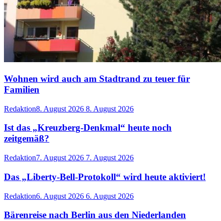
Wohnen wird auch am Stadtrand zu teuer für
Familien
Redaktion
8. August 2026
8. August 2026
Ist das „Kreuzberg-Denkmal“ heute noch
zeitgemäß?
Redaktion
7. August 2026
7. August 2026
Das „Liberty-Bell-Protokoll“ wird heute aktiviert!
Redaktion
6. August 2026
6. August 2026
Bärenreise nach Berlin aus den Niederlanden