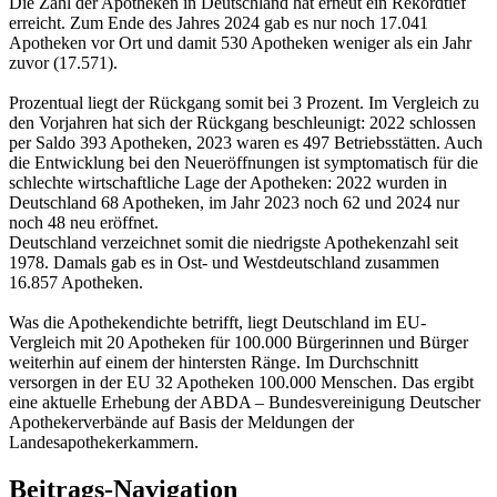
Die Zahl der Apotheken in Deutschland hat erneut ein Rekordtief
erreicht. Zum Ende des Jahres 2024 gab es nur noch 17.041
Apotheken vor Ort und damit 530 Apotheken weniger als ein Jahr
zuvor (17.571).
Prozentual liegt der Rückgang somit bei 3 Prozent. Im Vergleich zu
den Vorjahren hat sich der Rückgang beschleunigt: 2022 schlossen
per Saldo 393 Apotheken, 2023 waren es 497 Betriebsstätten. Auch
die Entwicklung bei den Neueröffnungen ist symptomatisch für die
schlechte wirtschaftliche Lage der Apotheken: 2022 wurden in
Deutschland 68 Apotheken, im Jahr 2023 noch 62 und 2024 nur
noch 48 neu eröffnet.
Deutschland verzeichnet somit die niedrigste Apothekenzahl seit
1978. Damals gab es in Ost- und Westdeutschland zusammen
16.857 Apotheken.
Was die Apothekendichte betrifft, liegt Deutschland im EU-
Vergleich mit 20 Apotheken für 100.000 Bürgerinnen und Bürger
weiterhin auf einem der hintersten Ränge. Im Durchschnitt
versorgen in der EU 32 Apotheken 100.000 Menschen. Das ergibt
eine aktuelle Erhebung der ABDA – Bundesvereinigung Deutscher
Apothekerverbände auf Basis der Meldungen der
Landesapothekerkammern.
Beitrags-Navigation