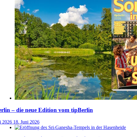
lin – die neue Edition vom tipBerlin
i 2026
18. Juni 2026