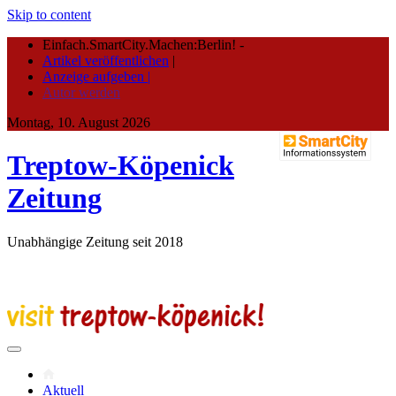
Skip to content
Einfach.SmartCity.Machen:Berlin!
-
Artikel veröffentlichen
|
Anzeige aufgeben |
Autor werden
Montag, 10. August 2026
Treptow-Köpenick
Zeitung
Unabhängige Zeitung seit 2018
Aktuell