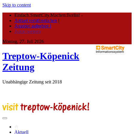
Skip to content
Einfach.SmartCity.Machen:Berlin!
-
Artikel veröffentlichen
|
Anzeige aufgeben |
Autor werden
Montag, 27. Juli 2026
Treptow-Köpenick
Zeitung
Unabhängige Zeitung seit 2018
Aktuell