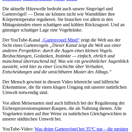
Die aktuelle Hitzewelle bedroht auch unsere Singvögel und
Gartenvögel! — Denn sie können nicht wie Warmblüter ihre
Körpertemperatur regulieren. Sie brauchen vor allem in den
Mittagsstunden einen schattigen und kühlen Rückzugsort. Und an
günstiger schattiger Lage eine Vogeltränke.
Der YouTube-Kanal
„Gartenvogel Mind“
zeigt die Welt aus der
Sicht eines Gartenvogels
„Dieser Kanal zeigt die Welt aus einer
anderen Perspektive: durch die Augen eines kleinen Vogels.
Beobachtungen, Gedanken, Instinkte — einfach, ehrlich und
manchmal überraschend tief. Was wie ein gewöhnlicher Augenblick
aussieht, wird hier zu einer Geschichte über Verhalten,
Entscheidungen und die unsichtbaren Muster des Alltags.“
Der Mensch gewinnt in diesem Video lehrreiche und hilfreiche
Erkenntnisse, die für einen klugen Umgang mit unserer natürlichen
Umwelt notwendig sind.
Vor allem Meisenarten sind auch hilfreich bei der Regulierung der
Eichenprozessionsspinner-Raupen, die als Nahrung dienen. Alle
Vogelarten traten auf ihre Weise zu natürlichen Gleichgewichten in
unserer städtischen Umwelt bei.
YouTube-Video:
Was deine Gartenvögel bei 35°C tun – die meisten