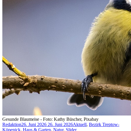
Gesunde Blaumeise - Foto: Kathy Büscher, Pixabay
Redaktion
26. Juni 2026
26. Juni 2026
Aktuell
,
Bezirk Treptow-
Köpenick
,
Haus & Garten
,
Natur
,
Slider