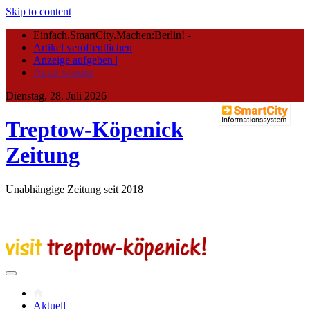
Skip to content
Einfach.SmartCity.Machen:Berlin!
-
Artikel veröffentlichen
|
Anzeige aufgeben |
Autor werden
Dienstag, 28. Juli 2026
Treptow-Köpenick
Zeitung
Unabhängige Zeitung seit 2018
Aktuell