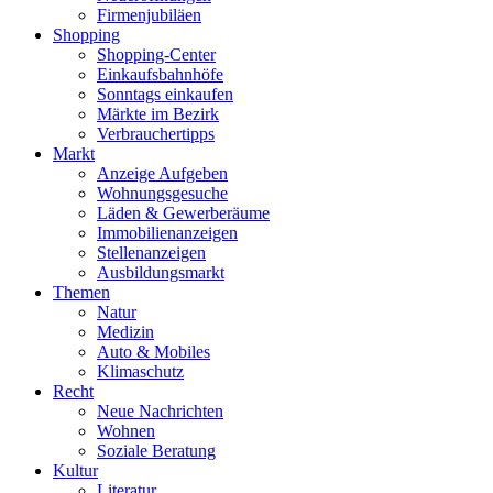
Firmenjubiläen
Shopping
Shopping-Center
Einkaufsbahnhöfe
Sonntags einkaufen
Märkte im Bezirk
Verbrauchertipps
Markt
Anzeige Aufgeben
Wohnungsgesuche
Läden & Gewerberäume
Immobilienanzeigen
Stellenanzeigen
Ausbildungsmarkt
Themen
Natur
Medizin
Auto & Mobiles
Klimaschutz
Recht
Neue Nachrichten
Wohnen
Soziale Beratung
Kultur
Literatur