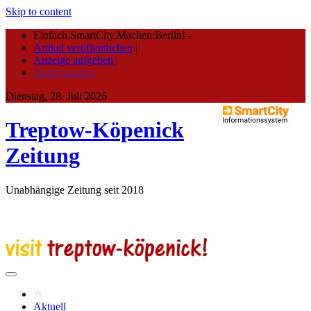
Skip to content
Einfach.SmartCity.Machen:Berlin!
-
Artikel veröffentlichen
|
Anzeige aufgeben |
Autor werden
Dienstag, 28. Juli 2026
Treptow-Köpenick
Zeitung
Unabhängige Zeitung seit 2018
Aktuell