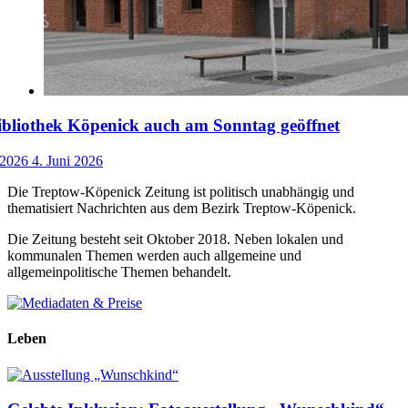
ibliothek Köpenick auch am Sonntag geöffnet
 2026
4. Juni 2026
Die Treptow-Köpenick Zeitung ist politisch unabhängig und
thematisiert Nachrichten aus dem Bezirk Treptow-Köpenick.
Die Zeitung besteht seit Oktober 2018. Neben lokalen und
kommunalen Themen werden auch allgemeine und
allgemeinpolitische Themen behandelt.
Leben