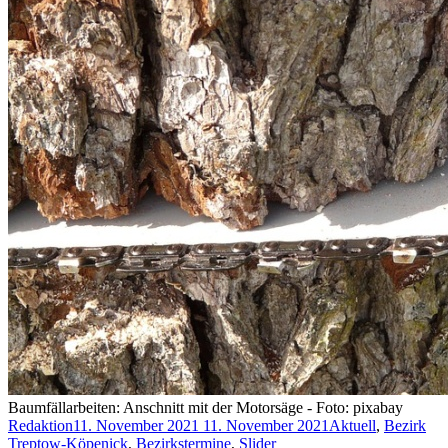
Baumfällarbeiten: Anschnitt mit der Motorsäge - Foto: pixabay
Redaktion
11. November 2021
11. November 2021
Aktuell
,
Bezirk
Treptow-Köpenick
,
Bezirkstermine
,
Slider