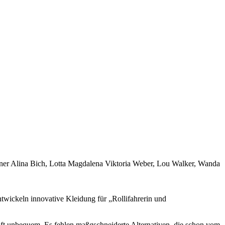
gner Alina Bich, Lotta Magdalena Viktoria Weber, Lou Walker, Wanda
twickeln innovative Kleidung für „Rollifahrerin und
oft unbequem. Es fehlen maßgschneiderte Alternativen, die schon vom