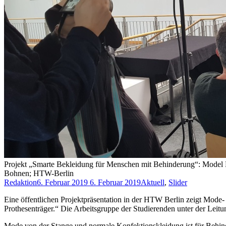
Projekt „Smarte Bekleidung für Menschen mit Behinderung“: Model K
Bohnen; HTW-Berlin
Redaktion
6. Februar 2019
6. Februar 2019
Aktuell
,
Slider
Eine öffentlichen Projektpräsentation in der HTW Berlin zeigt Mode
Prothesenträger.“ Die Arbeitsgruppe der Studierenden unter der Leitun
Mode von der Stange und normale Konfektionskleidung ist für Behinde