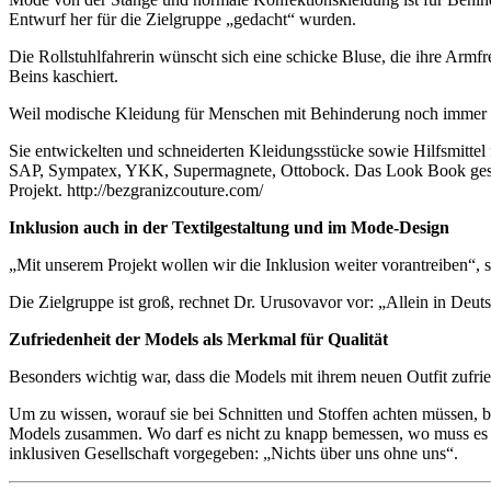
Entwurf her für die Zielgruppe „gedacht“ wurden.
Die Rollstuhlfahrerin wünscht sich eine schicke Bluse, die ihre Armfr
Beins kaschiert.
Weil modische Kleidung für Menschen mit Behinderung noch immer sel
Sie entwickelten und schneiderten Kleidungsstücke sowie Hilfsmittel 
SAP, Sympatex, YKK, Supermagnete, Ottobock. Das Look Book gesta
Projekt. http://bezgranizcouture.com/
Inklusion auch in der Textilgestaltung und im Mode-Design
„Mit unserem Projekt wollen wir die Inklusion weiter vorantreiben“, s
Die Zielgruppe ist groß, rechnet Dr. Urusovavor vor: „Allein in Deut
Zufriedenheit der Models als Merkmal für Qualität
Besonders wichtig war, dass die Models mit ihrem neuen Outfit zufr
Um zu wissen, worauf sie bei Schnitten und Stoffen achten müssen, b
Models zusammen. Wo darf es nicht zu knapp bemessen, wo muss es län
inklusiven Gesellschaft vorgegeben: „Nichts über uns ohne uns“.