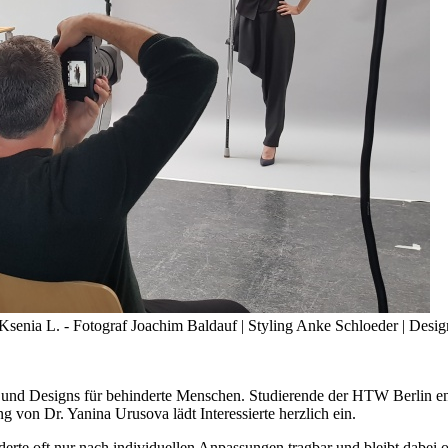
senia L. - Fotograf Joachim Baldauf | Styling Anke Schloeder | Desi
- und Designs für behinderte Menschen. Studierende der HTW Berlin en
g von Dr. Yanina Urusova lädt Interessierte herzlich ein.
rte oft nur nach individuellen Anpassungen tragbar und bleibt dabei 