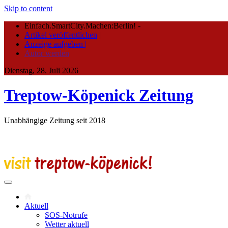
Skip to content
Einfach.SmartCity.Machen:Berlin!
-
Artikel veröffentlichen
|
Anzeige aufgeben |
Autor werden
Dienstag, 28. Juli 2026
Treptow-Köpenick Zeitung
Unabhängige Zeitung seit 2018
Aktuell
SOS-Notrufe
Wetter aktuell