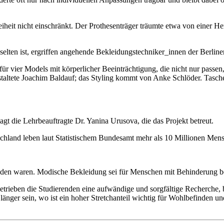
eiheit nicht einschränkt. Der Prothesenträger träumte etwa von einer He
ten ist, ergriffen angehende Bekleidungstechniker_innen der Berliner
für vier Models mit körperlicher Beeinträchtigung, die nicht nur passen
ltete Joachim Baldauf; das Styling kommt von Anke Schlöder. Tasche
agt die Lehrbeauftragte Dr. Yanina Urusova, die das Projekt betreut.
schland leben laut Statistischem Bundesamt mehr als 10 Millionen Mens
ieden waren. Modische Bekleidung sei für Menschen mit Behinderung be
etrieben die Studierenden eine aufwändige und sorgfältige Recherche, 
ger sein, wo ist ein hoher Stretchanteil wichtig für Wohlbefinden un