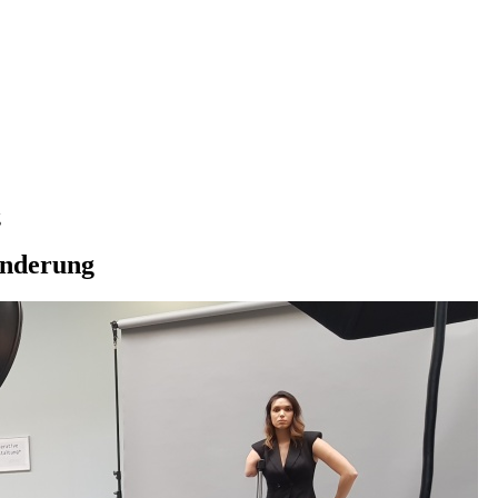
g
inderung