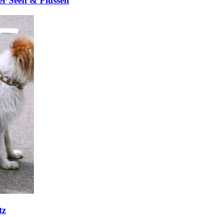
er Seen & Flüssen
tz