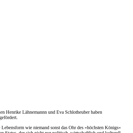
tinnen Henrike Lähnemannn und Eva Schlotheuber haben
gefördert.
 ihre Lebensform wie niemand sonst das Ohr des »höchsten Königs«
Status, der sich nicht nur politisch, wirtschaftlich und kulturell