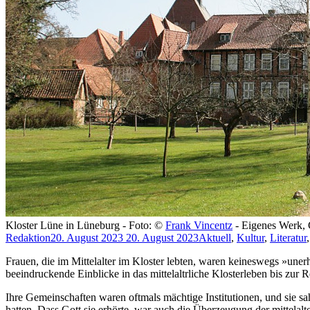
Kloster Lüne in Lüneburg - Foto: ©
Frank Vincentz
- Eigenes Werk, 
Redaktion
20. August 2023
20. August 2023
Aktuell
,
Kultur
,
Literatur
Frauen, die im Mittelalter im Kloster lebten, waren keineswegs »un
beeindruckende Einblicke in das mittelaltrliche Klosterleben bis zur
Ihre Gemeinschaften waren oftmals mächtige Institutionen, und sie sa
hatten. Dass Gott sie erhörte, war auch die Überzeugung der mittelalter