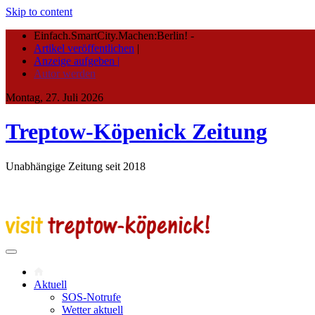
Skip to content
Einfach.SmartCity.Machen:Berlin!
-
Artikel veröffentlichen
|
Anzeige aufgeben |
Autor werden
Montag, 27. Juli 2026
Treptow-Köpenick Zeitung
Unabhängige Zeitung seit 2018
Aktuell
SOS-Notrufe
Wetter aktuell