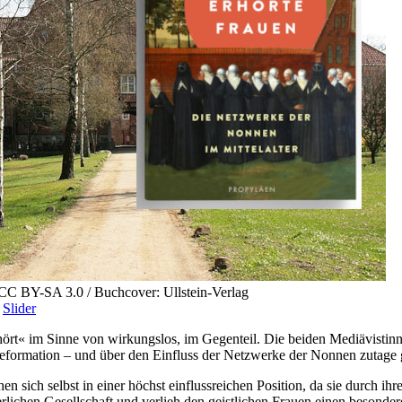
CC BY-SA 3.0 / Buchcover: Ullstein-Verlag
,
Slider
erhört« im Sinne von wirkungslos, im Gegenteil. Die beiden Mediävis
 Reformation – und über den Einfluss der Netzwerke der Nonnen zutage 
hen sich selbst in einer höchst einflussreichen Position, da sie durch
lichen Gesellschaft und verlieh den geistlichen Frauen einen besonderen 